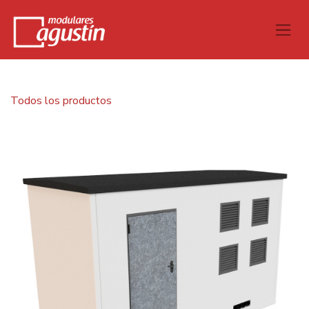
Todos los productos
Caseta H.A. 5,00x2,90x2,90 m Cubierta inclinada