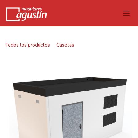
Todos los productos
Casetas
Caseta H.A. 6,00x3,00x2,50 m Cubierta plana