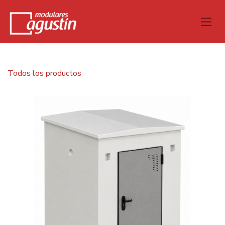
Todos los productos
Caseta monoblock 1,46x1,46 m cub. 2 aguas con solera