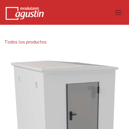
Todos los productos
Caseta monoblock 2,00x2,00 m cub. 2 aguas sin solera