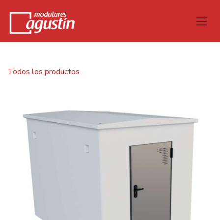
Todos los productos
Caseta monoblock 3,00x2,00 m cub. 2 aguas 2 puertas
lado corto sin solera