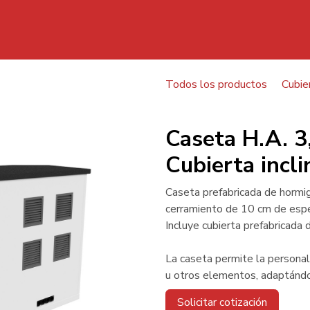
Inicio
Todos los productos
Cubier
Caseta H.A. 3,00x2,40x2,9
Caseta H.A. 
Cubierta incl
Caseta prefabricada de hormi
cerramiento de 10 cm de espe
Incluye cubierta prefabricada 
La caseta permite la personali
u otros elementos, adaptándo
Solicitar cotización