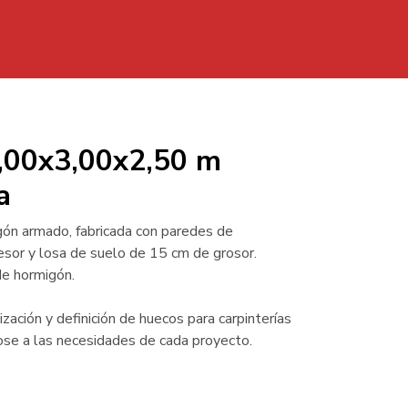
Casetas
Depositos
Separadores
Kits
a H.A. 6,00x3,00x2,50 m Cubierta plana
6,00x3,00x2,50 m
a
gón armado, fabricada con paredes de
sor y losa de suelo de 15 cm de grosor.
de hormigón.
zación y definición de huecos para carpinterías
se a las necesidades de cada proyecto.