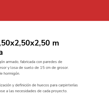
Casetas
Depositos
Separadores
Kits
a H.A. 6,50x2,50x2,50 m Cubierta plana
6,50x2,50x2,50 m
a
gón armado, fabricada con paredes de
sor y losa de suelo de 15 cm de grosor.
de hormigón.
zación y definición de huecos para carpinterías
se a las necesidades de cada proyecto.