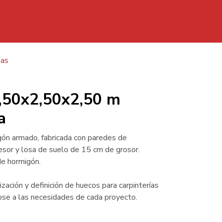
Casetas
Depositos
Separadores
Kits
tas
50 m Cubierta plana
6,50x2,50x2,50 m
a
gón armado, fabricada con paredes de
sor y losa de suelo de 15 cm de grosor.
de hormigón.
zación y definición de huecos para carpinterías
se a las necesidades de cada proyecto.