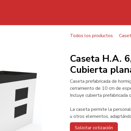
Inicio
Todos los productos
Case
Caseta H.A. 6,50x2,50x2,
Caseta H.A. 
Cubierta plan
Caseta prefabricada de hormi
cerramiento de 10 cm de espe
Incluye cubierta prefabricada 
La caseta permite la personali
u otros elementos, adaptándo
Solicitar cotización