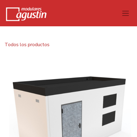
Todos los productos
Caseta H.A. 7,00x3,00x2,50 m Cubierta plana