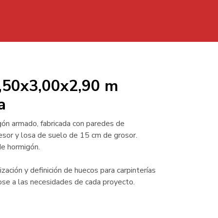
Casetas
Depositos
Separadores
Kits
a H.A. 3,50x3,00x2,90 m Cubierta plana
3,50x3,00x2,90 m
a
gón armado, fabricada con paredes de
sor y losa de suelo de 15 cm de grosor.
de hormigón.
zación y definición de huecos para carpinterías
se a las necesidades de cada proyecto.