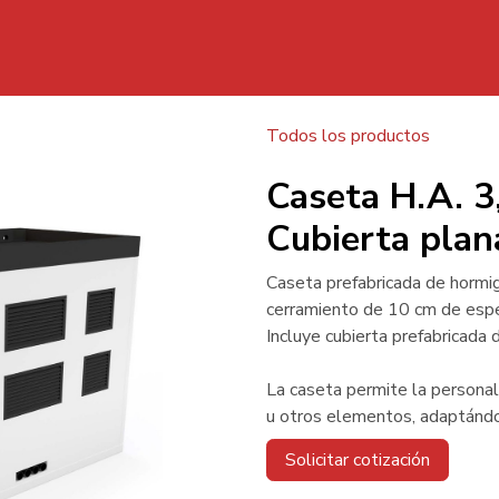
Inicio
Todos los productos
Caset
Caseta H.A. 
Cubierta plan
Caseta prefabricada de hormi
cerramiento de 10 cm de espe
Incluye cubierta prefabricada 
La caseta permite la personali
u otros elementos, adaptándo
Solicitar cotización