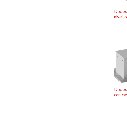
Depósi
nivel 
Depósi
con c