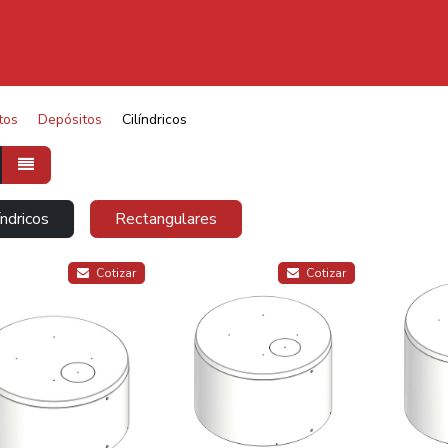
Inicio
tos
Depósitos
Cilíndricos
índricos
Rectangulares
Cotizar
Cotizar