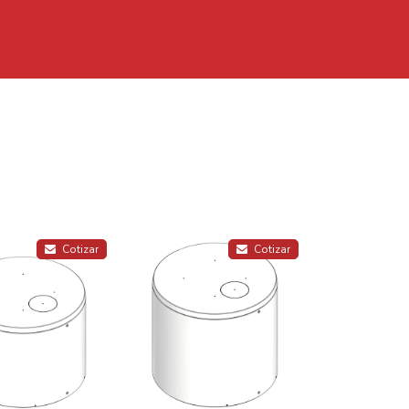
Casetas
Depositos
Separadores
Kits
Cotizar
Cotizar